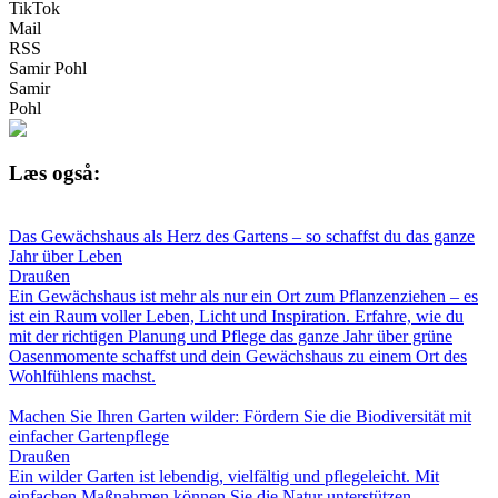
TikTok
Mail
RSS
Samir Pohl
Samir
Pohl
Læs også:
Das Gewächshaus als Herz des Gartens – so schaffst du das ganze
Jahr über Leben
Draußen
Ein Gewächshaus ist mehr als nur ein Ort zum Pflanzenziehen – es
ist ein Raum voller Leben, Licht und Inspiration. Erfahre, wie du
mit der richtigen Planung und Pflege das ganze Jahr über grüne
Oasenmomente schaffst und dein Gewächshaus zu einem Ort des
Wohlfühlens machst.
Machen Sie Ihren Garten wilder: Fördern Sie die Biodiversität mit
einfacher Gartenpflege
Draußen
Ein wilder Garten ist lebendig, vielfältig und pflegeleicht. Mit
einfachen Maßnahmen können Sie die Natur unterstützen,