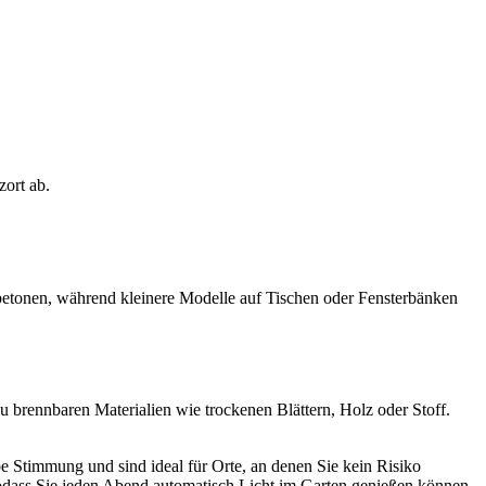
zort ab.
tonen, während kleinere Modelle auf Tischen oder Fensterbänken
zu brennbaren Materialien wie trockenen Blättern, Holz oder Stoff.
e Stimmung und sind ideal für Orte, an denen Sie kein Risiko
sodass Sie jeden Abend automatisch Licht im Garten genießen können.