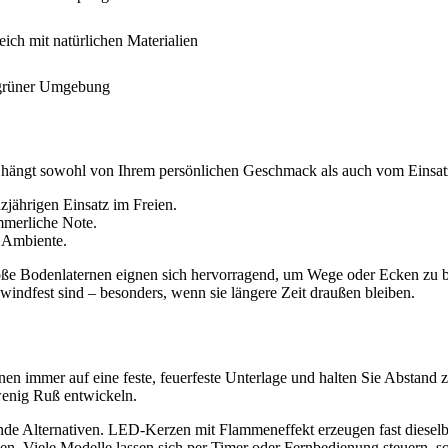
ich mit natürlichen Materialien
 grüner Umgebung
hl hängt sowohl von Ihrem persönlichen Geschmack als auch vom Einsat
zjährigen Einsatz im Freien.
mmerliche Note.
s Ambiente.
e Bodenlaternen eignen sich hervorragend, um Wege oder Ecken zu be
 windfest sind – besonders, wenn sie längere Zeit draußen bleiben.
rnen immer auf eine feste, feuerfeste Unterlage und halten Sie Abstand 
enig Ruß entwickeln.
ende Alternativen. LED-Kerzen mit Flammeneffekt erzeugen fast dieselb
en. Viele Modelle lassen sich per Timer oder Fernbedienung steuern, 