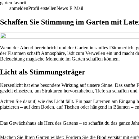
garten favorit
anmelden
Profil erstellen
News-E-Mail
Schaffen Sie Stimmung im Garten mit Late
Wenn der Abend hereinbricht und der Garten in sanftes Dämmerlicht ge
der Flammen schafft Atmosphäre, lädt zum Verweilen ein und macht den
Beleuchtung magische Momente im Garten schaffen können.
Licht als Stimmungsträger
Kerzenlicht hat eine besondere Wirkung auf unsere Sinne. Das sanfte F
gezielt einsetzen, um Strukturen hervorzuheben, Tiefe zu schaffen un
Achten Sie darauf, wie das Licht fällt. Ein paar Laternen am Eingang 
platzieren – auf dem Boden, auf Tischen oder hängend in Bäumen – en
Das Gewächshaus als Herz des Gartens – so schaffst du das ganze Jah
Machen Sie Ihren Garten wilder: Fördern Sie die Biodiversität mit ein